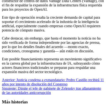
constructor de centros de datos Vantage Data Centers (Vantage), con
el fin de respaldar la expansión de la infraestructura física requerida
para los proyectos de OpenAI.
Este tipo de operación resalta la creciente demanda de capital para
soportar el crecimiento acelerado de la industria de la inteligencia
artificial, especialmente cuando empresas como OpenAI requieren
potencia de cómputo masiva.
Cabe destacar, sin embargo, que hasta el momento la noticia no ha
sido verificada de forma independiente por las agencias de prensa,
por lo que los detalles finales del acuerdo —monto exacto,
condiciones, cronograma y garantía— aún están en discusión.
Este posible financiamiento representa un movimiento significativo
en la carrera global por la infraestructura de IA, subrayando cómo
actores financieros tradicionales se preparan para respaldar una
expansión masiva del sector tecnológico.
Navegación
Anterior:
Justicia condena a exmandatario: Pedro Castillo recibirá 11
años por intento de disolución del Congreso
de
Siguiente:
Dimite el jefe de gabinete de Zelensky tras allanamiento
entradas
de las autoridades anticorrupción
Más historias