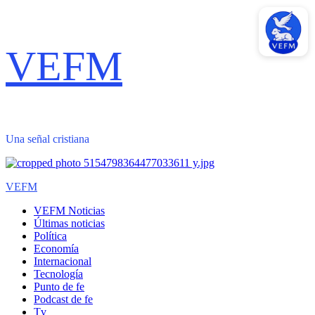
Saltar
VEFM
al
contenido
Una señal cristiana
Menú
VEFM
primario
VEFM Noticias
Últimas noticias
Política
Economía
Internacional
Tecnología
Punto de fe
Podcast de fe
Tv