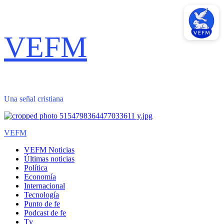
Saltar
VEFM
al
contenido
Una señal cristiana
Menú
VEFM
primario
VEFM Noticias
Últimas noticias
Política
Economía
Internacional
Tecnología
Punto de fe
Podcast de fe
Tv