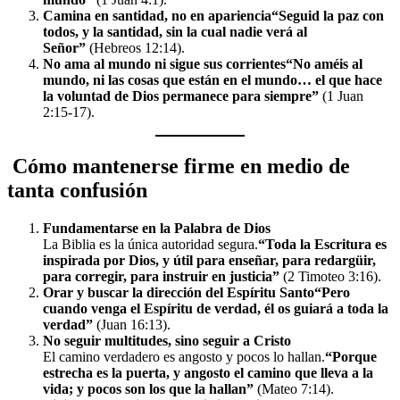
Camina en santidad, no en apariencia
“Seguid la paz con
todos, y la santidad, sin la cual nadie verá al
Señor”
(Hebreos 12:14).
No ama al mundo ni sigue sus corrientes
“No améis al
mundo, ni las cosas que están en el mundo… el que hace
la voluntad de Dios permanece para siempre”
(1 Juan
2:15-17).
Cómo mantenerse firme en medio de
tanta confusión
Fundamentarse en la Palabra de Dios
La Biblia es la única autoridad segura.
“Toda la Escritura es
inspirada por Dios, y útil para enseñar, para redargüir,
para corregir, para instruir en justicia”
(2 Timoteo 3:16).
Orar y buscar la dirección del Espíritu Santo
“Pero
cuando venga el Espíritu de verdad, él os guiará a toda la
verdad”
(Juan 16:13).
No seguir multitudes, sino seguir a Cristo
El camino verdadero es angosto y pocos lo hallan.
“Porque
estrecha es la puerta, y angosto el camino que lleva a la
vida; y pocos son los que la hallan”
(Mateo 7:14).