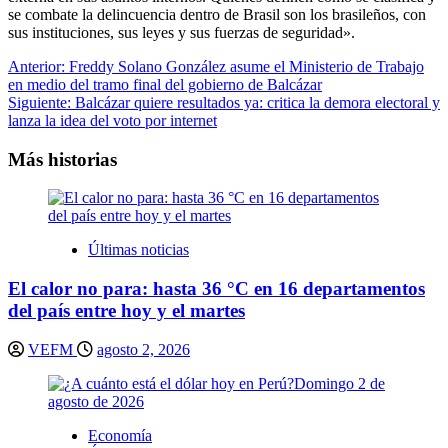
se combate la delincuencia dentro de Brasil son los brasileños, con
sus instituciones, sus leyes y sus fuerzas de seguridad».
Navegación
Anterior:
Freddy Solano González asume el Ministerio de Trabajo
en medio del tramo final del gobierno de Balcázar
de
Siguiente:
Balcázar quiere resultados ya: critica la demora electoral y
entradas
lanza la idea del voto por internet
Más historias
Últimas noticias
El calor no para: hasta 36 °C en 16 departamentos
del país entre hoy y el martes
VEFM
agosto 2, 2026
Economía