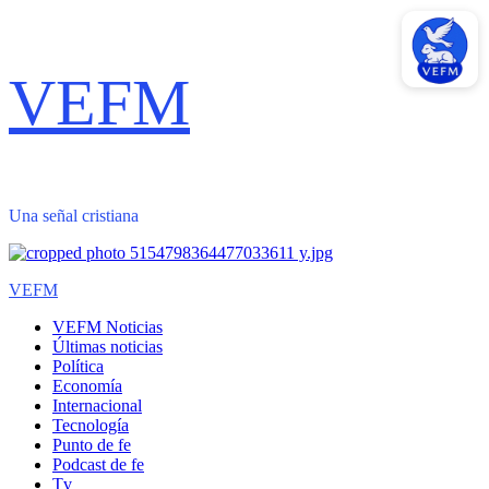
Saltar
VEFM
al
contenido
Una señal cristiana
Menú
VEFM
primario
VEFM Noticias
Últimas noticias
Política
Economía
Internacional
Tecnología
Punto de fe
Podcast de fe
Tv