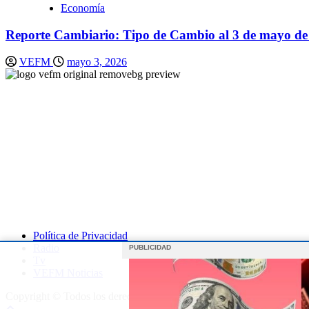
Economía
Reporte Cambiario: Tipo de Cambio al 3 de mayo de
VEFM
mayo 3, 2026
Contáctenos
Correo:
contactovefm.pe@gmail.com
Política de Privacidad
Radio
PUBLICIDAD
Tv
VEFM Noticias
Copyright © Todos los derechos reservados.
|
covernews
por AF them