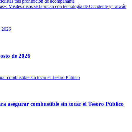
ciclistas tras prohibición de acompañante
as»: Misiles rusos se fabrican con tecnología de Occidente y Taiwán
osto de 2026
ra asegurar combustible sin tocar el Tesoro Público