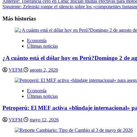
Navegación
Anterior:
Tolerancia cero en Lima: Inician multas efectivas para moto
Siguiente:
Zelenski rompe el silencio sobre los «componentes fantasm
de
entradas
Más historias
Economía
Últimas noticias
¿A cuánto está el dólar hoy en Perú?Domingo 2 de ag
VEFM
agosto 2, 2026
Economía
Últimas noticias
Petroperú: El MEF activa «blindaje internacional» pa
VEFM
mayo 12, 2026