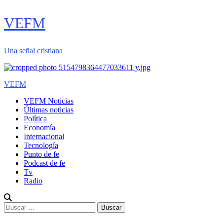
Saltar
VEFM
al
contenido
Una señal cristiana
Menú
VEFM
primario
VEFM Noticias
Últimas noticias
Política
Economía
Internacional
Tecnología
Punto de fe
Podcast de fe
Tv
Radio
Buscar: