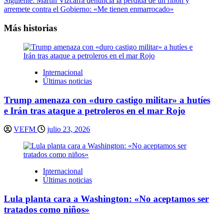
Siguiente:
Martín Vizcarra denuncia la pérdida de un riñón y
entradas
arremete contra el Gobierno: «Me tienen enmarrocado»
Más historias
Internacional
Últimas noticias
Trump amenaza con «duro castigo militar» a hutíes
e Irán tras ataque a petroleros en el mar Rojo
VEFM
julio 23, 2026
Internacional
Últimas noticias
Lula planta cara a Washington: «No aceptamos ser
tratados como niños»