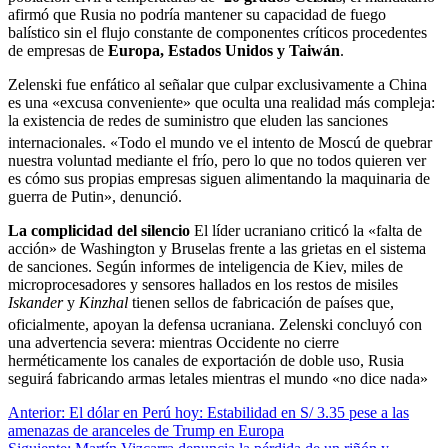
afirmó que Rusia no podría mantener su capacidad de fuego
balístico sin el flujo constante de componentes críticos procedentes
de empresas de
Europa, Estados Unidos y Taiwán
.
Zelenski fue enfático al señalar que culpar exclusivamente a China
es una «excusa conveniente» que oculta una realidad más compleja:
la existencia de redes de suministro que eluden las sanciones
internacionales.
«Todo el mundo ve el intento de Moscú de quebrar
nuestra voluntad mediante el frío, pero lo que no todos quieren ver
es cómo sus propias empresas siguen alimentando la maquinaria de
guerra de Putin», denunció.
La complicidad del silencio
El líder ucraniano criticó la «falta de
acción» de Washington y Bruselas frente a las grietas en el sistema
de sanciones. Según informes de inteligencia de Kiev, miles de
microprocesadores y sensores hallados en los restos de misiles
Iskander
y
Kinzhal
tienen sellos de fabricación de países que,
oficialmente, apoyan la defensa ucraniana.
Zelenski concluyó con
una advertencia severa: mientras Occidente no cierre
herméticamente los canales de exportación de doble uso, Rusia
seguirá fabricando armas letales mientras el mundo «no dice nada»
Navegación
Anterior:
El dólar en Perú hoy: Estabilidad en S/ 3.35 pese a las
amenazas de aranceles de Trump en Europa
de