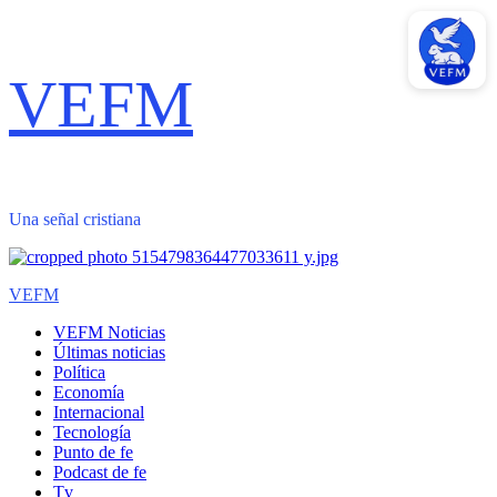
Saltar
VEFM
al
contenido
Una señal cristiana
Menú
VEFM
primario
VEFM Noticias
Últimas noticias
Política
Economía
Internacional
Tecnología
Punto de fe
Podcast de fe
Tv