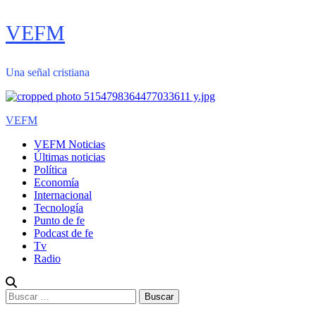
Saltar
VEFM
al
contenido
Una señal cristiana
Menú
VEFM
primario
VEFM Noticias
Últimas noticias
Política
Economía
Internacional
Tecnología
Punto de fe
Podcast de fe
Tv
Radio
Buscar: