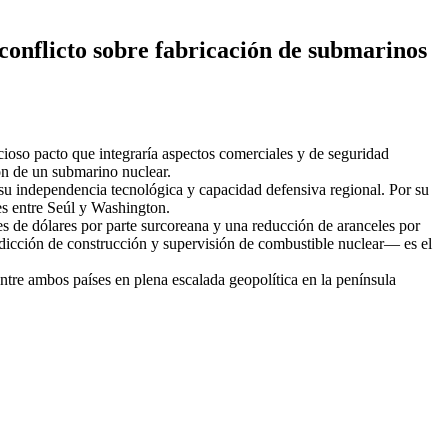
onflicto sobre fabricación de submarinos
oso pacto que integraría aspectos comerciales y de seguridad
ón de un submarino nuclear.
r su independencia tecnológica y capacidad defensiva regional. Por su
es entre Seúl y Washington.
es de dólares por parte surcoreana y una reducción de aranceles por
isdicción de construcción y supervisión de combustible nuclear— es el
 entre ambos países en plena escalada geopolítica en la península