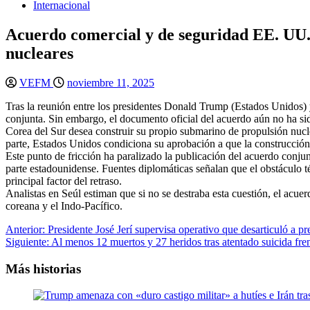
Internacional
Acuerdo comercial y de seguridad EE. UU.–
nucleares
VEFM
noviembre 11, 2025
Tras la reunión entre los presidentes Donald Trump (Estados Unidos)
conjunta. Sin embargo, el documento oficial del acuerdo aún no ha sid
Corea del Sur desea construir su propio submarino de propulsión nucle
parte, Estados Unidos condiciona su aprobación a que la construcción 
Este punto de fricción ha paralizado la publicación del acuerdo conju
parte estadounidense. Fuentes diplomáticas señalan que el obstáculo t
principal factor del retraso.
Analistas en Seúl estiman que si no se destraba esta cuestión, el acuer
coreana y el Indo-Pacífico.
Navegación
Anterior:
Presidente José Jerí supervisa operativo que desarticuló a
Siguiente:
Al menos 12 muertos y 27 heridos tras atentado suicida fren
de
entradas
Más historias