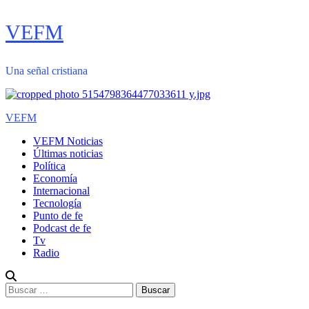
Saltar
VEFM
al
contenido
Una señal cristiana
Menú
VEFM
primario
VEFM Noticias
Últimas noticias
Política
Economía
Internacional
Tecnología
Punto de fe
Podcast de fe
Tv
Radio
Buscar: