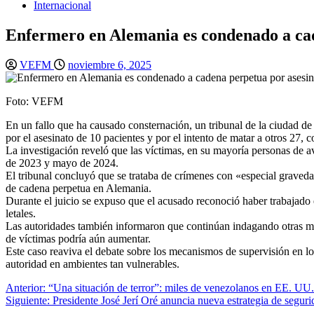
Internacional
Enfermero en Alemania es condenado a cade
VEFM
noviembre 6, 2025
Foto: VEFM
En un fallo que ha causado consternación, un tribunal de la ciudad d
por el asesinato de 10 pacientes y por el intento de matar a otros 27, c
La investigación reveló que las víctimas, en su mayoría personas de a
de 2023 y mayo de 2024.
El tribunal concluyó que se trataba de crímenes con «especial graveda
de cadena perpetua en Alemania.
Durante el juicio se expuso que el acusado reconoció haber trabajado 
letales.
Las autoridades también informaron que continúan indagando otras mu
de víctimas podría aún aumentar.
Este caso reaviva el debate sobre los mecanismos de supervisión en lo
autoridad en ambientes tan vulnerables.
Navegación
Anterior:
“Una situación de terror”: miles de venezolanos en EE. UU.
Siguiente:
Presidente José Jerí Oré anuncia nueva estrategia de segur
de