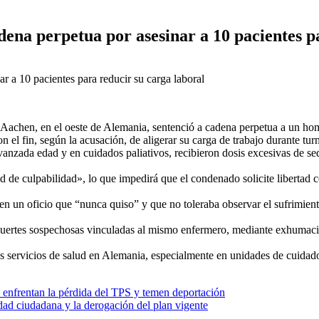
na perpetua por asesinar a 10 pacientes pa
e Aachen, en el oeste de Alemania, sentenció a cadena perpetua a un ho
on el fin, según la acusación, de aligerar su carga de trabajo durante tu
vanzada edad y en cuidados paliativos, recibieron dosis excesivas de se
d de culpabilidad», lo que impedirá que el condenado solicite libertad 
en un oficio que “nunca quiso” y que no toleraba observar el sufrimiento
ertes sospechosas vinculadas al mismo enfermero, mediante exhumacion
s servicios de salud en Alemania, especialmente en unidades de cuidado
 enfrentan la pérdida del TPS y temen deportación
idad ciudadana y la derogación del plan vigente