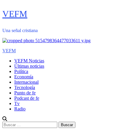
Saltar
VEFM
al
contenido
Una señal cristiana
Menú
VEFM
primario
VEFM Noticias
Últimas noticias
Política
Economía
Internacional
Tecnología
Punto de fe
Podcast de fe
Tv
Radio
Buscar: