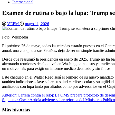
Internacional
Examen de rutina o bajo la lupa: Trump se
VEFM
mayo 11, 2026
Foto: Wikipedia
El próximo 26 de mayo, todas las miradas estarán puestas en el Cent
anual, una cita que, a sus 79 años, deja de ser un simple trámite admini
Desde que reasumió la presidencia en enero de 2025, Trump no ha baja
alternando reuniones de alto nivel en Washington con sus ya tradicion
un motivo más para exigir un informe médico detallado y sin filtros.
Este chequeo en el Walter Reed será el primero de su nuevo mandato y
también indicadores clave sobre su salud cardiovascular y su agilidad 
analizados con lupa tanto por aliados como por adversarios en el Capit
Navegación
Anterior:
Carrera contra el reloj: La OMS prepara protocolo de desemb
Siguiente:
Óscar Arriola advierte sobre reforma del Ministerio Públic
de
entradas
Más historias