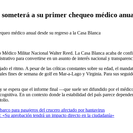
 someterá a su primer chequeo médico anual
ro Médico Militar Nacional Walter Reed. La Casa Blanca acaba de conf
strativo para convertirse en un asunto de interés nacional y transparenci
do el ritmo. A pesar de las críticas constantes sobre su edad, el manda
ales fines de semana de golf en Mar-a-Lago y Virginia. Para sus seguido
 se espera que el informe final —que suele ser difundido por el médico
cognitiva. En un contexto donde la estabilidad del país parece depender 
olio.
arco para pasajeros del crucero afectado por hantavirus
o: «Su aprobación tendrá un impacto directo en la ciudadanía»