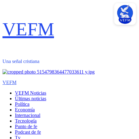
Saltar
VEFM
al
contenido
Una señal cristiana
Menú
VEFM
primario
VEFM Noticias
Últimas noticias
Política
Economía
Internacional
Tecnología
Punto de fe
Podcast de fe
Tv