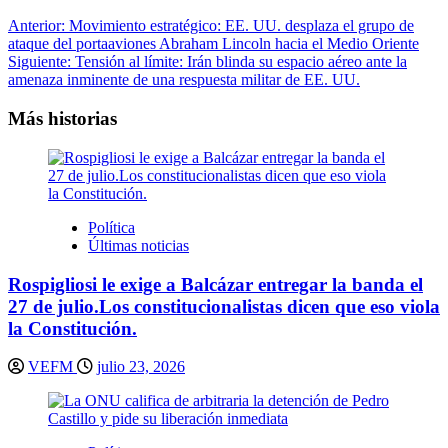
Navegación
Anterior:
Movimiento estratégico: EE. UU. desplaza el grupo de
ataque del portaaviones Abraham Lincoln hacia el Medio Oriente
de
Siguiente:
Tensión al límite: Irán blinda su espacio aéreo ante la
entradas
amenaza inminente de una respuesta militar de EE. UU.
Más historias
Política
Últimas noticias
Rospigliosi le exige a Balcázar entregar la banda el
27 de julio.Los constitucionalistas dicen que eso viola
la Constitución.
VEFM
julio 23, 2026