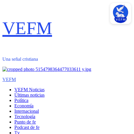
Saltar
VEFM
al
contenido
Una señal cristiana
Menú
VEFM
primario
VEFM Noticias
Últimas noticias
Política
Economía
Internacional
Tecnología
Punto de fe
Podcast de fe
Tv