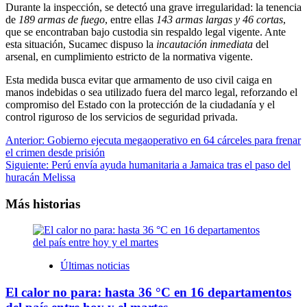
Durante la inspección, se detectó una grave irregularidad: la tenencia
de
189 armas de fuego
, entre ellas
143 armas largas y 46 cortas
,
que se encontraban bajo custodia sin respaldo legal vigente. Ante
esta situación, Sucamec dispuso la
incautación inmediata
del
arsenal, en cumplimiento estricto de la normativa vigente.
Esta medida busca evitar que armamento de uso civil caiga en
manos indebidas o sea utilizado fuera del marco legal, reforzando el
compromiso del Estado con la protección de la ciudadanía y el
control riguroso de los servicios de seguridad privada.
Navegación
Anterior:
Gobierno ejecuta megaoperativo en 64 cárceles para frenar
el crimen desde prisión
de
Siguiente:
Perú envía ayuda humanitaria a Jamaica tras el paso del
entradas
huracán Melissa
Más historias
Últimas noticias
El calor no para: hasta 36 °C en 16 departamentos