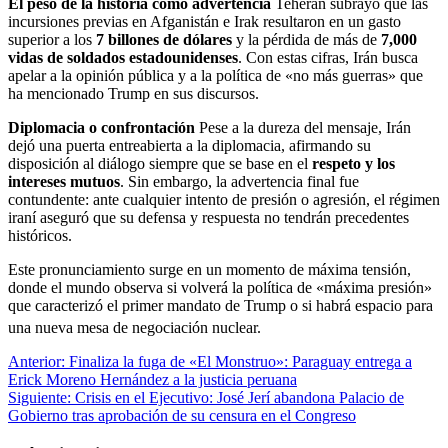
El peso de la historia como advertencia
Teherán subrayó que las
incursiones previas en Afganistán e Irak resultaron en un gasto
superior a los
7 billones de dólares
y la pérdida de más de
7,000
vidas de soldados estadounidenses
. Con estas cifras, Irán busca
apelar a la opinión pública y a la política de «no más guerras» que
ha mencionado Trump en sus discursos.
Diplomacia o confrontación
Pese a la dureza del mensaje, Irán
dejó una puerta entreabierta a la diplomacia, afirmando su
disposición al diálogo siempre que se base en el
respeto y los
intereses mutuos
. Sin embargo, la advertencia final fue
contundente: ante cualquier intento de presión o agresión, el régimen
iraní aseguró que su defensa y respuesta no tendrán precedentes
históricos.
Este pronunciamiento surge en un momento de máxima tensión,
donde el mundo observa si volverá la política de «máxima presión»
que caracterizó el primer mandato de Trump o si habrá espacio para
una nueva mesa de negociación nuclear.
Navegación
Anterior:
Finaliza la fuga de «El Monstruo»: Paraguay entrega a
Erick Moreno Hernández a la justicia peruana
de
Siguiente:
Crisis en el Ejecutivo: José Jerí abandona Palacio de
entradas
Gobierno tras aprobación de su censura en el Congreso