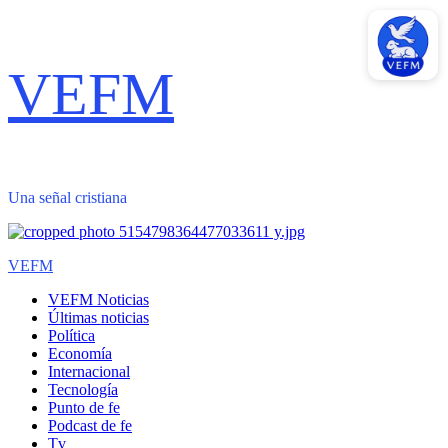
Saltar
VEFM
al
contenido
Una señal cristiana
Menú
VEFM
primario
VEFM Noticias
Últimas noticias
Política
Economía
Internacional
Tecnología
Punto de fe
Podcast de fe
Tv