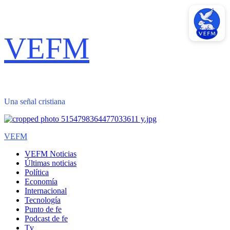
Saltar
VEFM
al
contenido
Una señal cristiana
Menú
VEFM
primario
VEFM Noticias
Últimas noticias
Política
Economía
Internacional
Tecnología
Punto de fe
Podcast de fe
Tv