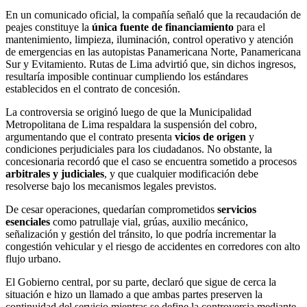
En un comunicado oficial, la compañía señaló que la recaudación de
peajes constituye la
única fuente de financiamiento
para el
mantenimiento, limpieza, iluminación, control operativo y atención
de emergencias en las autopistas Panamericana Norte, Panamericana
Sur y Evitamiento. Rutas de Lima advirtió que, sin dichos ingresos,
resultaría imposible continuar cumpliendo los estándares
establecidos en el contrato de concesión.
La controversia se originó luego de que la Municipalidad
Metropolitana de Lima respaldara la suspensión del cobro,
argumentando que el contrato presenta
vicios de origen
y
condiciones perjudiciales para los ciudadanos. No obstante, la
concesionaria recordó que el caso se encuentra sometido a procesos
arbitrales y judiciales
, y que cualquier modificación debe
resolverse bajo los mecanismos legales previstos.
De cesar operaciones, quedarían comprometidos
servicios
esenciales
como patrullaje vial, grúas, auxilio mecánico,
señalización y gestión del tránsito, lo que podría incrementar la
congestión vehicular y el riesgo de accidentes en corredores con alto
flujo urbano.
El Gobierno central, por su parte, declaró que sigue de cerca la
situación e hizo un llamado a que ambas partes preserven la
continuidad del servicio mientras se define la controversia mediante